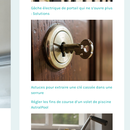
Gâche électrique de portail qui ne s’ouvre plus
: Solutions
Astuces pour extraire une clé cassée dans une
serrure
Régler les fins de course d’un volet de piscine
AstralPool