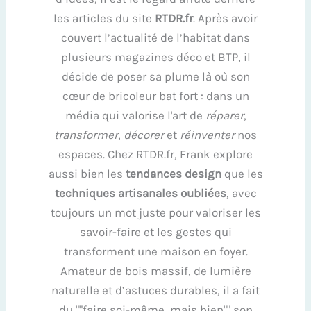
les articles du site
RTDR.fr
. Après avoir
couvert l’actualité de l’habitat dans
plusieurs magazines déco et BTP, il
décide de poser sa plume là où son
cœur de bricoleur bat fort : dans un
média qui valorise l'art de
réparer
,
transformer
,
décorer
et
réinventer
nos
espaces. Chez RTDR.fr, Frank explore
aussi bien les
tendances design
que les
techniques artisanales oubliées
, avec
toujours un mot juste pour valoriser les
savoir-faire et les gestes qui
transforment une maison en foyer.
Amateur de bois massif, de lumière
naturelle et d’astuces durables, il a fait
du ""faire soi-même, mais bien"" son