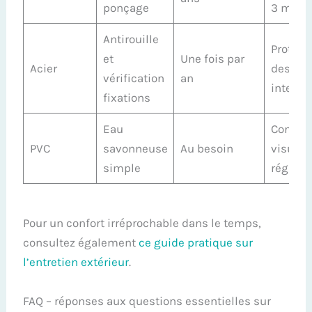
ponçage
3 min
Antirouille
Protége
et
Une fois par
Acier
des
vérification
an
intemp
fixations
Eau
Contrôl
PVC
savonneuse
Au besoin
visuel
simple
régulie
Pour un confort irréprochable dans le temps,
consultez également
ce guide pratique sur
l’entretien extérieur
.
FAQ – réponses aux questions essentielles sur