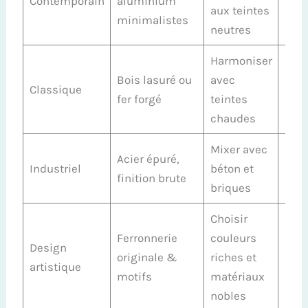
Contemporain
aluminium
aux teintes
& d
minimalistes
neutres
épu
Harmoniser
Bois lasuré ou
avec
Chal
Classique
fer forgé
teintes
auth
chaudes
Mixer avec
Acier épuré,
Rob
Industriel
béton et
finition brute
esth
briques
Choisir
Ferronnerie
couleurs
Design
Sign
originale &
riches et
artistique
uni
motifs
matériaux
nobles