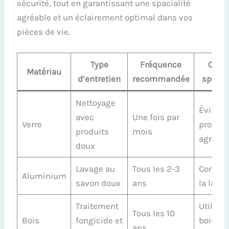
sécurité, tout en garantissant une spacialité
agréable et un éclairement optimal dans vos
pièces de vie.
Type
Fréquence
Conse
Matériau
d’entretien
recommandée
spécif
Nettoyage
Éviter l
avec
Une fois par
Verre
produit
produits
mois
agressi
doux
Lavage au
Tous les 2-3
Contrôl
Aluminium
savon doux
ans
la laqu
Traitement
Utiliser
Tous les 10
Bois
fongicide et
bois cl
ans