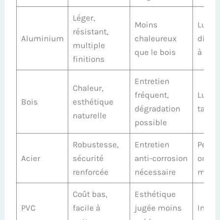
Léger,
Moins
Lumiè
résistant,
Aluminium
chaleureux
diffu
multiple
que le bois
à la f
finitions
Entretien
Chaleur,
fréquent,
Lumiè
Bois
esthétique
dégradation
tamis
naturelle
possible
Robustesse,
Entretien
Peut 
Acier
sécurité
anti-corrosion
ombre
renforcée
nécessaire
marq
Coût bas,
Esthétique
PVC
facile à
jugée moins
Impac