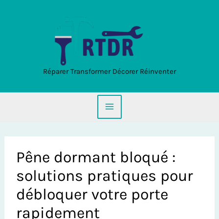
Aller
au
contenu
Réparer Transformer Décorer Réinventer
Pêne dormant bloqué :
solutions pratiques pour
débloquer votre porte
rapidement