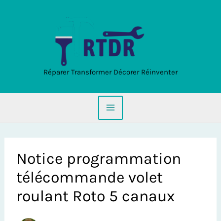
Aller
au
contenu
Réparer Transformer Décorer Réinventer
Notice programmation
télécommande volet
roulant Roto 5 canaux