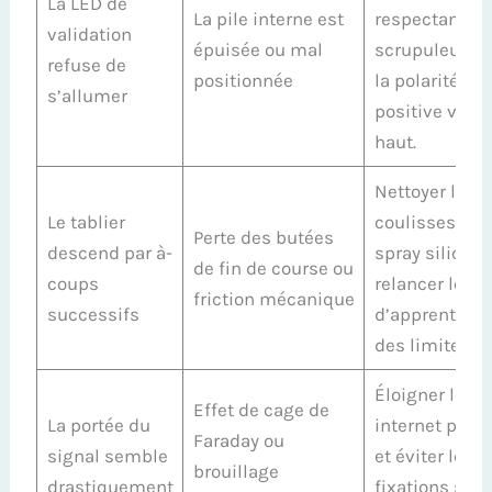
La LED de
La pile interne est
respectant
validation
épuisée ou mal
scrupuleuse
refuse de
positionnée
la polarité
s’allumer
positive vers 
haut.
Nettoyer les
Le tablier
coulisses au
Perte des butées
descend par à-
spray silicone
de fin de course ou
coups
relancer le cy
friction mécanique
successifs
d’apprentiss
des limites.
Éloigner les 
Effet de cage de
La portée du
internet proc
Faraday ou
signal semble
et éviter les
brouillage
drastiquement
fixations sur 