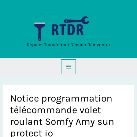
Aller
au
contenu
Réparer Transformer Décorer Réinventer
Notice programmation
télécommande volet
roulant Somfy Amy sun
protect io