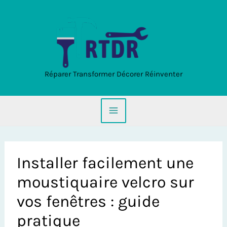
Aller
au
contenu
Réparer Transformer Décorer Réinventer
Installer facilement une
moustiquaire velcro sur
vos fenêtres : guide
pratique