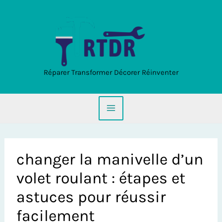
Aller
au
contenu
Réparer Transformer Décorer Réinventer
changer la manivelle d’un
volet roulant : étapes et
astuces pour réussir
facilement