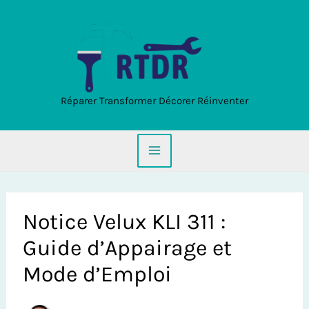
Aller
au
contenu
Réparer Transformer Décorer Réinventer
Notice Velux KLI 311 :
Guide d’Appairage et
Mode d’Emploi