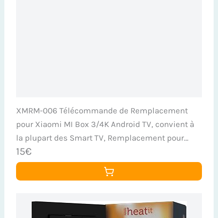
XMRM-006 Télécommande de Remplacement
pour Xiaomi MI Box 3/4K Android TV, convient à
la plupart des Smart TV, Remplacement pour
15€
Xiaomi MI XMRM-006 XMRM-00A XMRM-M8