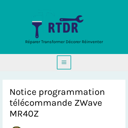
Aller
au
contenu
Réparer Transformer Décorer Réinventer
Notice programmation
télécommande ZWave
MR40Z