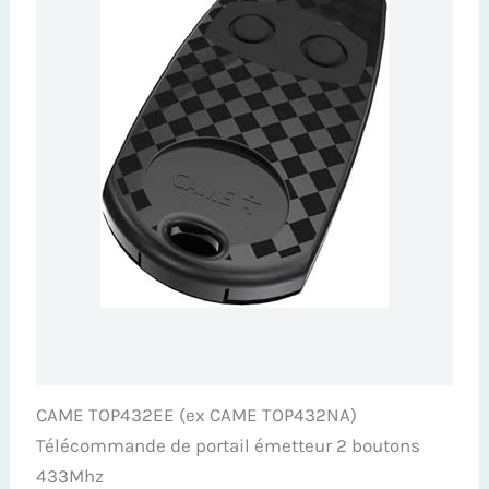
CAME TOP432EE (ex CAME TOP432NA)
Télécommande de portail émetteur 2 boutons
433Mhz