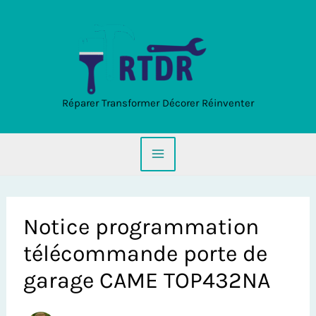
Aller
au
contenu
Réparer Transformer Décorer Réinventer
Notice programmation
télécommande porte de
garage CAME TOP432NA