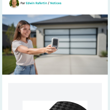
Par
Edwin Rafertin
/
Notices