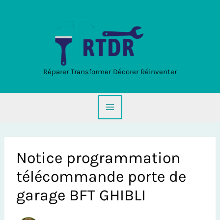
Aller
au
contenu
Réparer Transformer Décorer Réinventer
Notice programmation
télécommande porte de
garage BFT GHIBLI