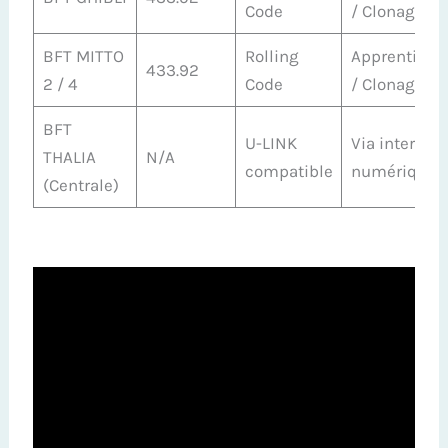
Code
/ Clonage
BFT MITTO
Rolling
Apprentissa
433.92
2 / 4
Code
/ Clonage
BFT
U-LINK
Via interface
THALIA
N/A
compatible
numérique
(Centrale)