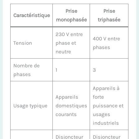
Prise
Prise
Caractéristique
monophasée
triphasée
230 V entre
400 V entre
Tension
phase et
phases
neutre
Nombre de
1
3
phases
Appareils à
Appareils
forte
Usage typique
domestiques
puissance et
courants
usages
industriels
Disjoncteur
Disjoncteur