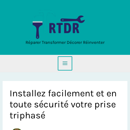
Aller
au
contenu
Réparer Transformer Décorer Réinventer
Installez facilement et en
toute sécurité votre prise
triphasé