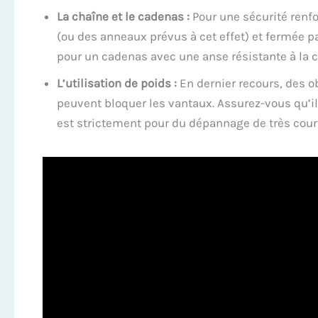
La chaîne et le cadenas :
Pour une sécurité renfo
(ou des anneaux prévus à cet effet) et fermée p
pour un cadenas avec une anse résistante à la 
L’utilisation de poids :
En dernier recours, des 
peuvent bloquer les vantaux. Assurez-vous qu’il
est strictement pour du dépannage de très cour