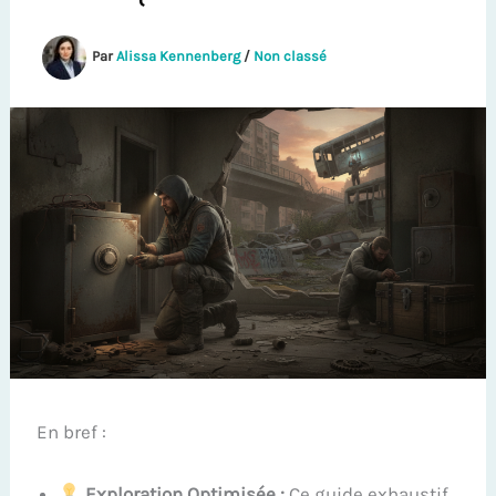
Par
Alissa Kennenberg
/
Non classé
En bref :
Exploration Optimisée :
Ce guide exhaustif