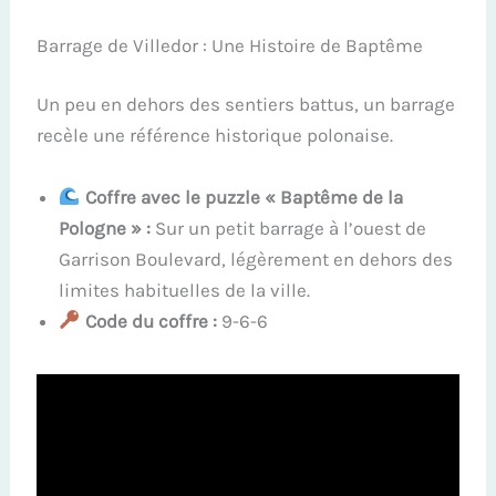
Barrage de Villedor : Une Histoire de Baptême
Un peu en dehors des sentiers battus, un barrage
recèle une référence historique polonaise.
Coffre avec le puzzle « Baptême de la
Pologne » :
Sur un petit barrage à l’ouest de
Garrison Boulevard, légèrement en dehors des
limites habituelles de la ville.
Code du coffre :
9-6-6