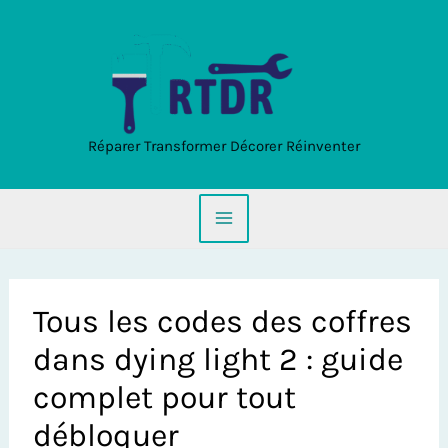
Aller
au
contenu
Réparer Transformer Décorer Réinventer
Tous les codes des coffres
dans dying light 2 : guide
complet pour tout
débloquer