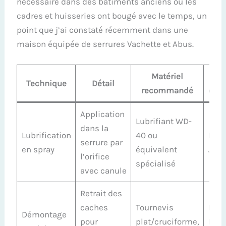
nécessaire dans des bâtiments anciens où les
cadres et huisseries ont bougé avec le temps, un
point que j’ai constaté récemment dans une
maison équipée de serrures Vachette et Abus.
Matériel
Ma
Technique
Détail
recommandé
con
Application
Lubrifiant WD-
dans la
Lubrification
40 ou
Bric
serrure par
en spray
équivalent
JPM,
l’orifice
spécialisé
avec canule
Retrait des
caches
Tournevis
Hop
Démontage
pour
plat/cruciforme,
Ferc