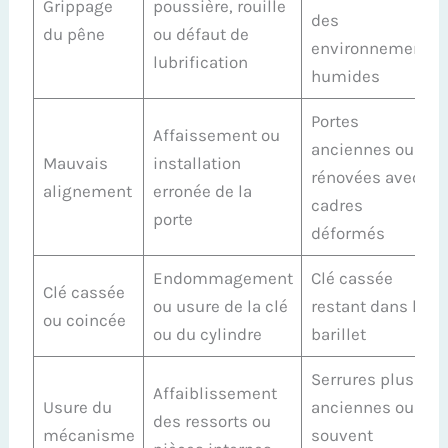
Grippage
poussière, rouille
des
du pêne
ou défaut de
environnements
lubrification
humides
Portes
Affaissement ou
anciennes ou
Mauvais
installation
rénovées avec
alignement
erronée de la
cadres
porte
déformés
Endommagement
Clé cassée
Clé cassée
ou usure de la clé
restant dans le
ou coincée
ou du cylindre
barillet
Serrures plus
Affaiblissement
Usure du
anciennes ou
des ressorts ou
mécanisme
souvent