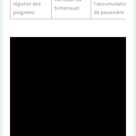
régulier des
l’accumulation
bimensuel
poignées
de poussière