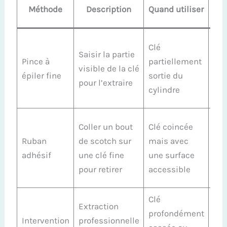
C
Méthode
Description
Quand utiliser
d
Opé
Clé
Saisir la partie
len
Pince à
partiellement
visible de la clé
pou
épiler fine
sortie du
pour l’extraire
d’e
cylindre
plu
Ne 
Coller un bout
Clé coincée
for
Ruban
de scotch sur
mais avec
refa
adhésif
une clé fine
une surface
ten
pour retirer
accessible
do
Clé
Évi
Extraction
profondément
for
Intervention
professionnelle