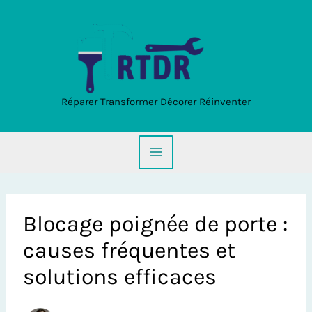
Aller
au
contenu
Réparer Transformer Décorer Réinventer
Blocage poignée de porte :
causes fréquentes et
solutions efficaces