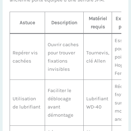
Matériel
Expéri
Astuce
Description
requis
prati
Essenti
Ouvrir caches
pour
Repérer vis
pour trouver
Tournevis,
poigné
cachées
fixations
clé Allen
Hoppe 
invisibles
Ferco
Réduit 
Faciliter le
frotte
Utilisation
déblocage
Lubrifiant
sur
de lubrifiant
avant
WD-40
modèl
démontage
ancien