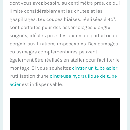
dont vous avez besoin, au centimètre près, ce qui
limite considérablement les chutes et les
gaspillages. Les coupes biaises, réalisées à 45°,
sont parfaites pour des assemblages d’angle
soignés, idéales pour des cadres de portail ou de
pergola aux finitions impeccables. Des perçages
ou usinages complémentaires peuvent
également être réalisés en atelier pour faciliter le
montage. Si vous souhaitez
cintrer un tube acier
,
l’utilisation d’une
cintreuse hydraulique de tube
acier
est indispensable.